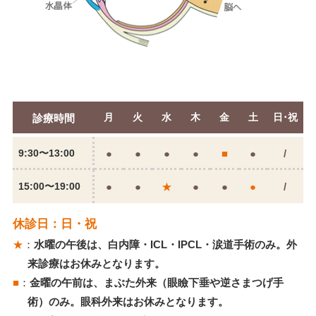
月
火
水
木
金
土
日･祝
診療
時間
9:30
〜13:00
●
●
●
●
■
●
/
15:00
〜19:00
●
●
★
●
●
●
/
休診日：日・祝
★
：
水曜の午後は、白内障・ICL・IPCL・涙道手術のみ。外
来診療はお休みとなります。
■
：
金曜の午前は、まぶた外来（眼瞼下垂や逆さまつげ手
術）のみ。眼科外来はお休みとなります。