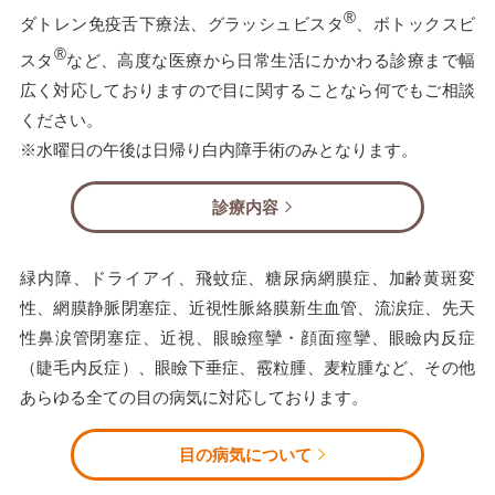
®
ダトレン免疫舌下療法、グラッシュビスタ
、ボトックスビ
®
スタ
など、高度な医療から日常生活にかかわる診療まで幅
広く対応しておりますので目に関することなら何でもご相談
ください。
※水曜日の午後は日帰り白内障手術のみとなります。
診療内容
緑内障、ドライアイ、飛蚊症、糖尿病網膜症、加齢黄斑変
性、網膜静脈閉塞症、近視性脈絡膜新生血管、流涙症、先天
性鼻涙管閉塞症、近視、眼瞼痙攣・顔面痙攣、眼瞼内反症
（睫毛内反症）、眼瞼下垂症、霰粒腫、麦粒腫など、その他
あらゆる全ての目の病気に対応しております。
目の病気について